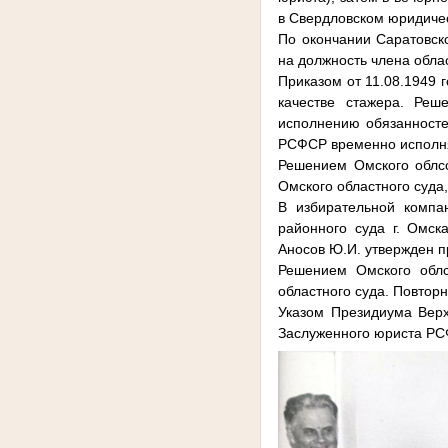
в Свердловском юридичес
По окончании Саратовск
на должность члена облас
Приказом от 11.08.1949 
качестве стажера. Реш
исполнению обязанносте
РСФСР временно исполня
Решением Омского облсо
Омского областного суда
В избирательной компа
районного суда г. Омск
Аносов Ю.И. утвержден п
Решением Омского облс
областного суда. Повторн
Указом Президиума Верх
Заслуженного юриста РС