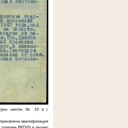
ьтуры школы № 10 в г.
 (присвоена квалификация
 горкоме ВКП(б) и заочно