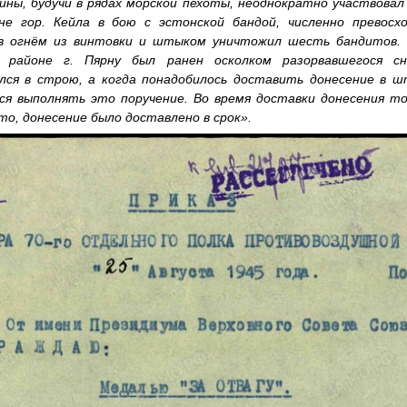
ны, будучи в рядах морской пехоты, неоднократно участвовал
не гор. Кейла в бою с эстонской бандой, численно превосх
в огнём из винтовки и штыком уничтожил шесть бандитов. 
 районе г. Пярну был ранен осколком разорвавшегося сн
ался в строю, а когда понадобилось доставить донесение в ш
лся выполнять это поручение. Во время доставки донесения то
то, донесение было доставлено в срок».