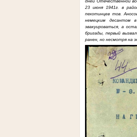
дней Отечественной вой
23 июня 1941г. в райо
пехотинцев тов. Аносо
немецким десантом в
эвакуироваться, а ост
бригады, первый вызва
ранен, но несмотря на э