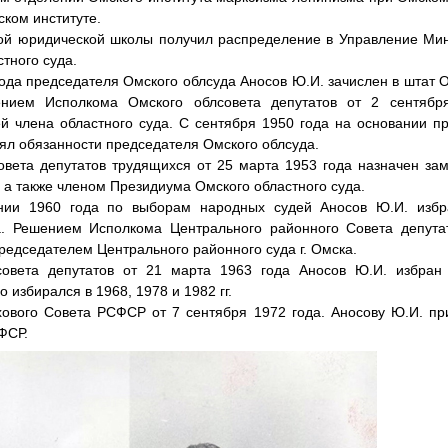
ком институте.
ой юридической школы получил распределение в Управление Ми
тного суда.
года председателя Омского облсуда Аносов Ю.И. зачислен в штат О
ением Исполкома Омского облсовета депутатов от 2 сентяб
й члена областного суда. С сентября 1950 года на основании п
л обязанности председателя Омского облсуда.
вета депутатов трудящихся от 25 марта 1953 года назначен за
, а также членом Президиума Омского областного суда.
нии 1960 года по выборам народных судей Аносов Ю.И. избр
а. Решением Исполкома Центрального районного Совета депута
редседателем Центрального районного суда г. Омска.
овета депутатов от 21 марта 1963 года Аносов Ю.И. избран
о избирался в 1968, 1978 и 1982 гг.
ового Совета РСФСР от 7 сентября 1972 года. Аносову Ю.И. пр
ФСР.