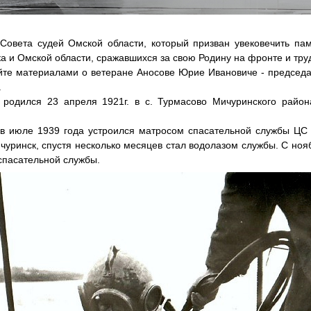
Совета судей Омской области, который призван увековечить пам
ка и Омской области, сражавшихся за свою Родину на фронте и тру
йте материалами о ветеране Аносове Юрие Ивановиче - председа
.
родился 23 апреля 1921г. в с. Турмасово Мичуринского район
в в июле 1939 года устроился матросом спасательной службы 
ичуринск, спустя несколько месяцев стал водолазом службы. С нояб
спасательной службы.