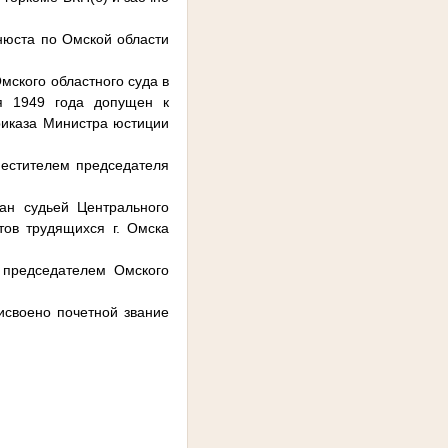
нюста по Омской области
мского областного суда в
ря 1949 года допущен к
риказа Министра юстиции
местителем председателя
ан судьей Центрального
тов трудящихся г. Омска
 председателем Омского
исвоено почетной звание