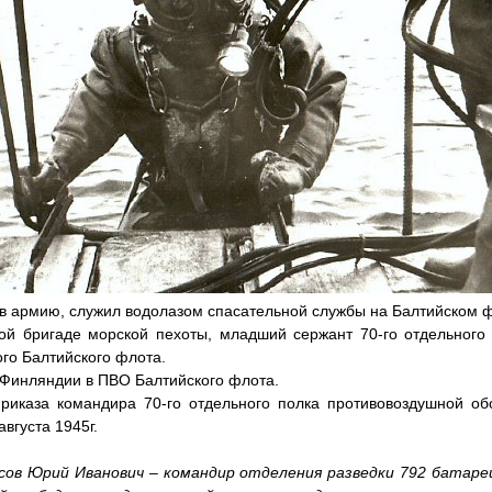
 в армию, служил водолазом спасательной службы на Балтийском 
ой бригаде морской пехоты, младший сержант 70-го отдельного
го Балтийского флота.
 Финляндии в ПВО Балтийского флота.
приказа командира 70-го отдельного полка противовоздушной о
августа 1945г.
ов Юрий Иванович – командир отделения разведки 792 батареи