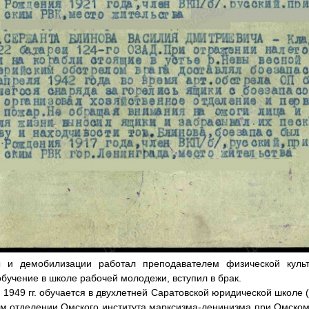
ы и демобилизации работал преподавателем физической кул
бучение в школе рабочей молодежи, вступил в брак.
 1949 гг. обучается в двухлетней Саратовской юридической школе
ем отделении Омского института марксизма-ленинизма при Омском